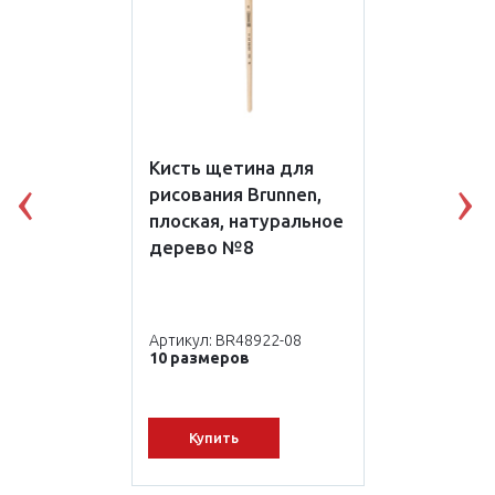
Кисть щетина для
рисования Brunnen,
Previous
N
плоская, натуральное
дерево №8
Артикул: BR48922-08
10 размеров
Купить