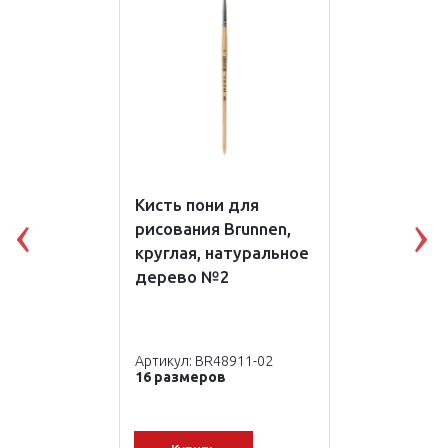
Кисть пони для
рисования Brunnen,
Previous
N
круглая, натуральное
дерево №2
Артикул: BR48911-02
16 размеров