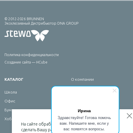
© 2012-2026 BRUNNEN
Эксклюзивный Дистрибьютор DNA GROUP
Политика конфиденциальности
Создание сайта — HCube
КАТАЛОГ
О компании
Брендирование
Школа
Сервис
Офис
Новости
Ирина
Бумажная продукция
Контакты
Здравствуйте! Готова помочь
Хобби
вам. Напишите мне, если у
На сайте обрабатываются файлы cookies, чтобы
вас появятся вопросы.
сделать Вашу работу максимально удобной.