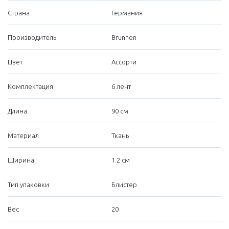
Страна
Германия
Производитель
Brunnen
Цвет
Ассорти
Комплектация
6 лент
Длина
90 см
Материал
Ткань
Ширина
1.2 см
Тип упаковки
Блистер
Вес
20