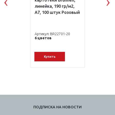
картотеки Brunnen,
Previous
N
линейка, 190 гр/м2,
А7, 100 штук Розовый
Артикул: BR22701-20
6 цветов
Купить
ПОДПИСКА НА НОВОСТИ