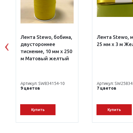
Лента Stewo, бобина,
Лента Stewo, 
двустороннее
25 мм х 3 м Ж
Previous
тиснение, 10 мм х 250
м Матовый желтый
Артикул: SW834154-10
Артикул: SW2583
9 цветов
7 цветов
Купить
Купить