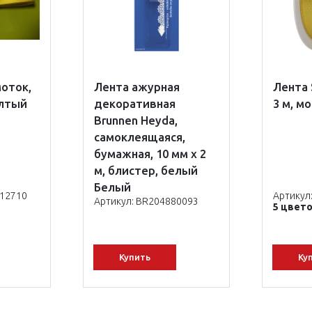
моток,
Лента ажурная
Лента 
елтый
декоративная
3 м, м
Brunnen Heyda,
самоклеящаяся,
бумажная, 10 мм х 2
м, блистер, белый
Белый
412710
Артикул
Артикул: BR204880093
5 цвет
Купить
Ку