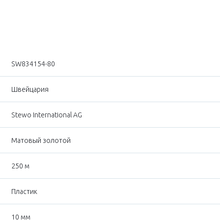
SW834154-80
Швейцария
Stewo International AG
Матовый золотой
250 м
Пластик
10 мм