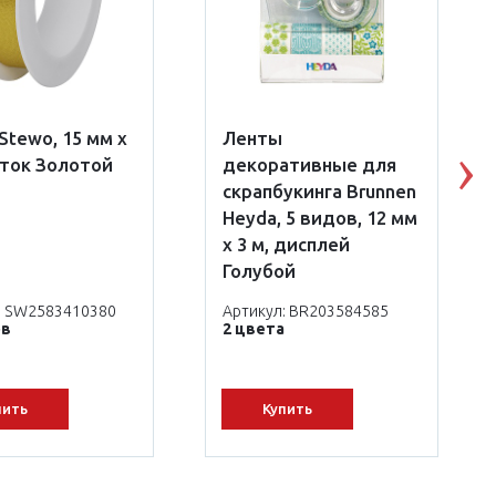
Stewo, 15 мм х
Ленты
оток Золотой
декоративные для
N
скрапбукинга Brunnen
Heyda, 5 видов, 12 мм
x 3 м, дисплей
Голубой
: SW2583410380
Артикул: BR203584585
ов
2 цвета
пить
Купить