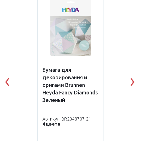
Бумага для
декорирования и
Previous
N
оригами Brunnen
Heyda Fancy Diamonds
Зеленый
Артикул: BR2048707-21
4 цвета