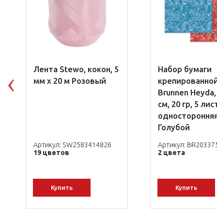
Лента Stewo, кокон, 5
Набор бумаги
мм х 20 м Розовый
крепированно
Previous
Brunnen Heyda, 
см, 20 гр, 5 лис
одностороння
Голубой
Артикул: SW2583414826
Артикул: BR20337
19 цветов
2 цвета
Купить
Купить