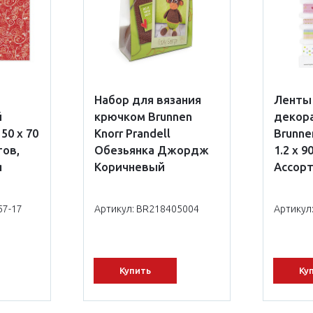
Набор для вязания
Ленты
й
крючком Brunnen
декор
50 х 70
Knorr Prandell
Brunne
тов,
Обезьянка Джордж
1.2 х 9
я
Коричневый
Ассор
57-17
Артикул: BR218405004
Артикул
Купить
Ку