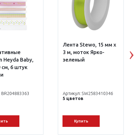
Лента Stewo, 15 мм х
ативные
3 м, моток Ярко-
N
n Heyda Baby,
зеленый
0 см, 6 штук
ти
: BR204883363
Артикул: SW2583410346
5 цветов
пить
Купить