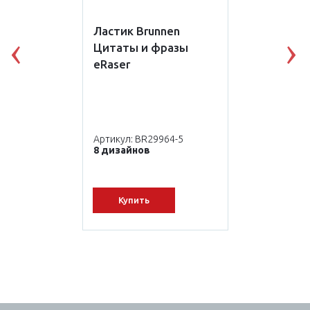
Ластик Brunnen
Цитаты и фразы
Previous
N
eRaser
Артикул: BR29964-5
8 дизайнов
Купить