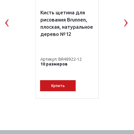
Кисть щетина для
рисования Brunnen,
Previous
N
плоская, натуральное
дерево №12
Артикул: BR48922-12
10 размеров
Купить