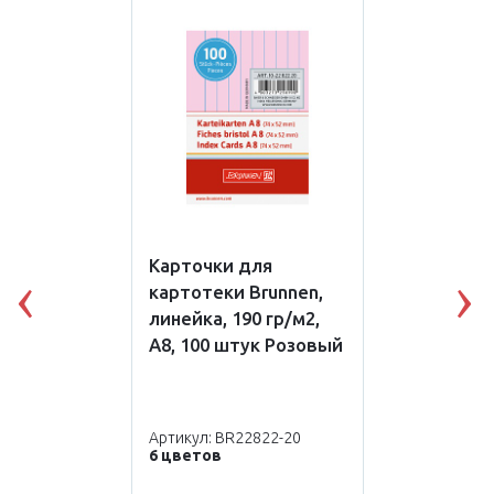
Карточки для
картотеки Brunnen,
Previous
N
линейка, 190 гр/м2,
А8, 100 штук Розовый
Артикул: BR22822-20
6 цветов