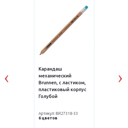
Карандаш
механический
Previous
N
Brunnen, с ластиком,
пластиковый корпус
Голубой
Артикул: BR27318-33
6 цветов