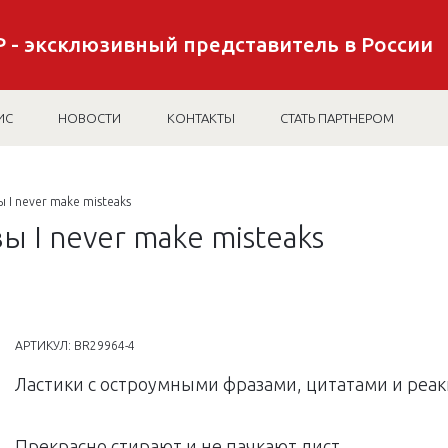
 - эксклюзивный представитель в России
ИС
НОВОСТИ
КОНТАКТЫ
СТАТЬ ПАРТНЕРОМ
 I never make misteaks
 I never make misteaks
АРТИКУЛ:
BR29964-4
Ластики с остроумными фразами, цитатами и реак
Прекрасно стирают и не пачкают лист.