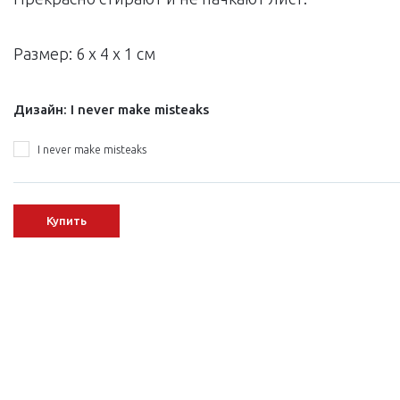
Размер: 6 x 4 x 1 см
Дизайн:
I never make misteaks
I never make misteaks
Купить
Next