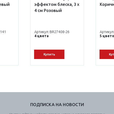
евый
эффектом блеска, 3 х
Корич
4 см Розовый
-141
Артикул: BR27408-26
Артикул
4 цвета
5 цвет
Купить
Ку
ПОДПИСКА НА НОВОСТИ