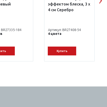
N
невый
эффектом блеска, 3 х
4 см Серебро
: BR27335-184
Артикул: BR27408-54
ов
4 цвета
пить
Купить