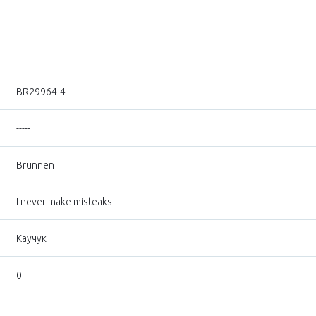
BR29964-4
-----
Brunnen
I never make misteaks
Каучук
0