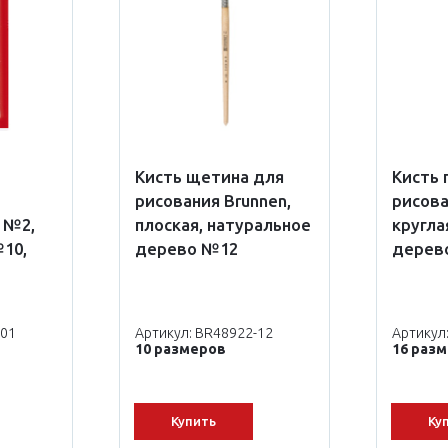
Кисть щетина для
Кисть 
рисования Brunnen,
рисова
 №2,
плоская, натуральное
кругла
10,
дерево №12
дерев
-01
Артикул: BR48922-12
Артикул
10 размеров
16 раз
Купить
Ку