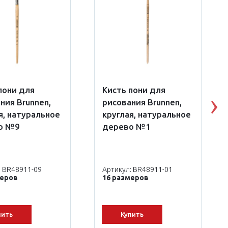
пони для
Кисть пони для
ния Brunnen,
рисования Brunnen,
N
я, натуральное
круглая, натуральное
о №9
дерево №1
: BR48911-09
Артикул: BR48911-01
меров
16 размеров
пить
Купить