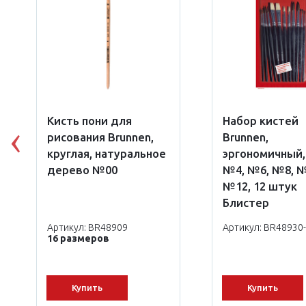
Кисть пони для
Набор кистей
рисования Brunnen,
Brunnen,
Previous
круглая, натуральное
эргономичный,
дерево №00
№4, №6, №8, №
№12, 12 штук
Блистер
Артикул: BR48909
Артикул: BR48930
16 размеров
Купить
Купить