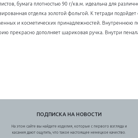
листов, бумага плотностью 90 г/кв.м. идеальна для различн
зированная отделка золотой фольгой. К тетради подойдет
сьменных и косметических принадлежностей. Внутреннюю п
рию прекрасно дополняет шариковая ручка. Внутри пенал
ПОДПИСКА НА НОВОСТИ
На этом сайте вы найдете изделия, которые с первого взгляда и
касания дают ощутить, что такое настоящее немецкое качество.