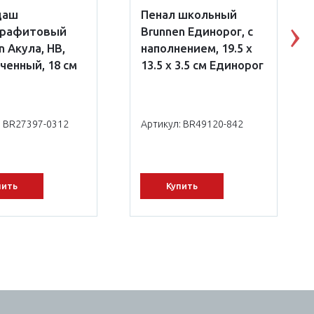
даш
Пенал школьный
графитовый
Brunnen Единорог, с
N
n Акула, НВ,
наполнением, 19.5 х
ченный, 18 см
13.5 х 3.5 см Единорог
: BR27397-0312
Артикул: BR49120-842
пить
Купить