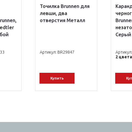
Точилка Brunnen для
Каран
левши, два
черно
runnen,
отверстия Металл
Brunne
edtler
незато
убой
Серый
-33
Артикул: BR29847
Артикул
2 цвета
Купить
Ку