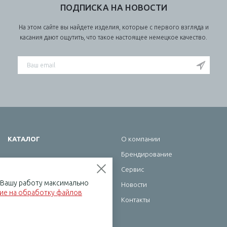
ПОДПИСКА НА НОВОСТИ
На этом сайте вы найдете изделия, которые с первого взгляда и
касания дают ощутить, что такое настоящее немецкое качество.
КАТАЛОГ
О компании
Брендирование
Школа
Сервис
Офис
ь Вашу работу максимально
Новости
Бумажная продукция
сие на обработку файлов
Контакты
Хобби