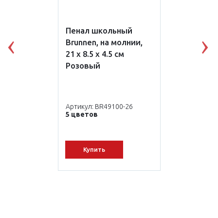
Пенал школьный
Brunnen, на молнии,
Previous
N
21 х 8.5 х 4.5 см
Розовый
Артикул: BR49100-26
5 цветов
Купить