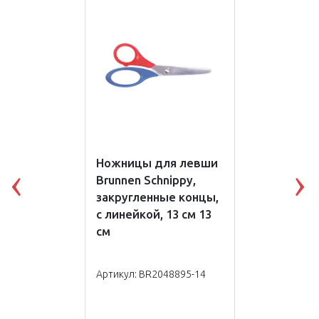
Ножницы для левши
Brunnen Schnippy,
Previous
N
закругленные концы,
с линейкой, 13 см 13
см
Артикул: BR2048895-14