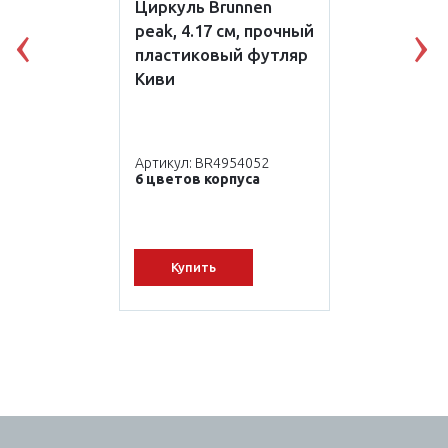
Циркуль Brunnen
peak, 4.17 см, прочный
Previous
N
пластиковый футляр
Киви
Артикул: BR4954052
6 цветов корпуса
Купить