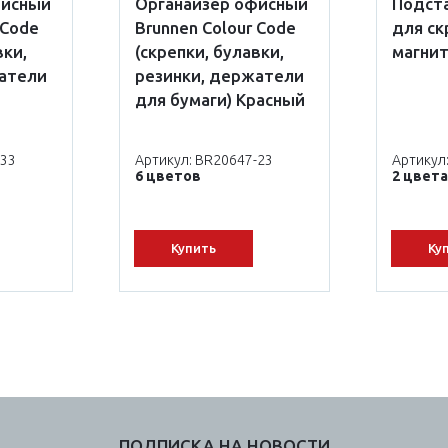
фисный
Органайзер офисный
Подста
 Code
Brunnen Colour Code
для ск
вки,
(скрепки, булавки,
магни
жатели
резинки, держатели
для бумаги) Красный
-33
Артикул: BR20647-23
Артикул
6 цветов
2 цвета
Купить
Ку
ПОДПИСКА НА НОВОСТИ