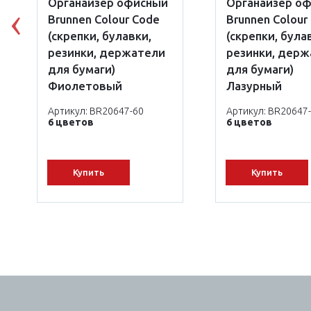
Органайзер офисный
Органайзер о
Brunnen Colour Code
Brunnen Colour
Previous
(скрепки, булавки,
(скрепки, була
резинки, держатели
резинки, дер
для бумаги)
для бумаги)
Фиолетовый
Лазурный
Артикул: BR20647-60
Артикул: BR20647
6 цветов
6 цветов
Купить
Купить