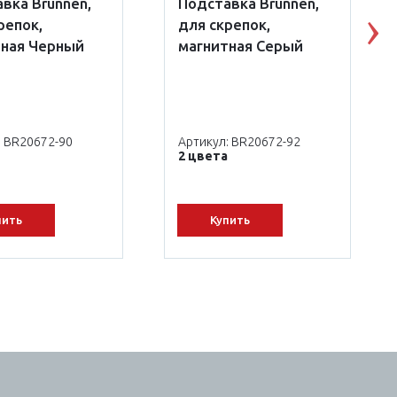
вка Brunnen,
Подставка Brunnen,
репок,
для скрепок,
N
тная Черный
магнитная Серый
: BR20672-90
Артикул: BR20672-92
2 цвета
пить
Купить