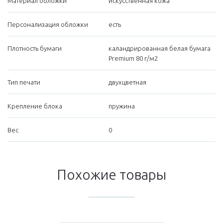
Материал обложки
искусственная кожа
Персонализация обложки
есть
Плотность бумаги
каландрированная белая бумага
Premium 80 г/м2
Тип печати
двухцветная
Крепление блока
пружина
Вес
0
Похожие товары