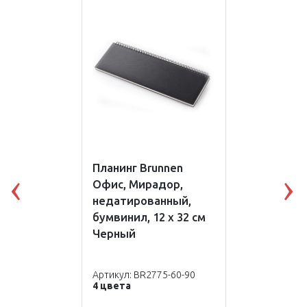
Планинг Brunnen
Офис, Мирадор,
Previous
N
недатированный,
бумвинил, 12 x 32 см
Черный
Артикул: BR2775-60-90
4 цвета