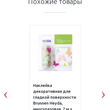
Похожие товары
Наклейка
декоративная для
Previous
N
гладкой поверхности
Brunnen Heyda,
многоразовая, 2 м х