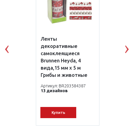
Ленты
декоративные
Previous
N
самоклеящиеся
Brunnen Heyda, 4
вида,15 мм х 5 м
Грибы и животные
Артикул: BR203584387
13 дизайнов
Купить