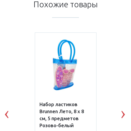
Похожие товары
Набор ластиков
Brunnen Лето, 8 х 8
Previous
N
см, 5 предметов
Розово-белый