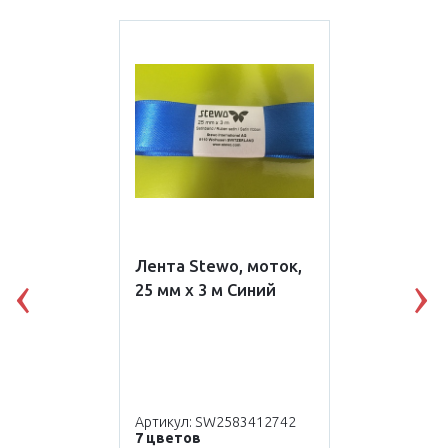
Лента Stewo, моток,
25 мм х 3 м Синий
Previous
N
Артикул: SW2583412742
7 цветов