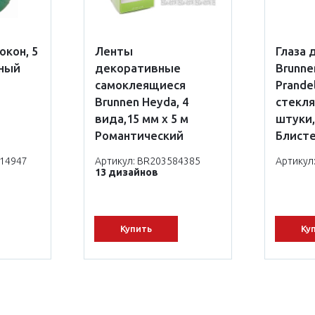
окон, 5
Ленты
Глаза 
еный
декоративные
Brunne
самоклеящиеся
Prande
Brunnen Heyda, 4
стекля
вида,15 мм х 5 м
штуки,
Романтический
Блист
414947
Артикул: BR203584385
Артикул
13 дизайнов
Купить
Ку