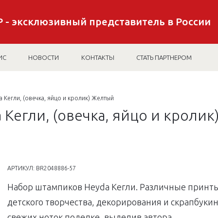
 - эксклюзивный представитель в России
ИС
НОВОСТИ
КОНТАКТЫ
СТАТЬ ПАРТНЕРОМ
 Kегли, (овечка, яйцо и кролик) Желтый
 Kегли, (овечка, яйцо и кроли
АРТИКУЛ:
BR2048886-57
Набор штампиков Heyda Кегли. Различные принт
детского творчества, декорирования и скрапбуки
свежих ноток поделке, выделив автора.