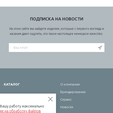
ПОДПИСКА НА НОВОСТИ
На этом сайте вы найдете изделия, которые с первого взгляда и
касания дают ощутить, что такое настоящее немецкое качество.
КАТАЛОГ
О компании
Брендирование
Школа
Сервис
Офис
ь Вашу работу максимально
Новости
Бумажная продукция
сие на обработку файлов