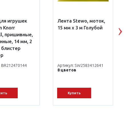
для игрушек
Лента Stewo, моток,
n Knorr
15 мм х 3 м Голубой
N
ll, пришивные,
нные, 14 мм, 2
 блистер
ер
: BR212470144
Артикул: SW2583412641
8 цветов
пить
Купить