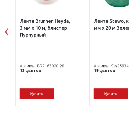
Лента Brunnen Heyda,
Лента Stewo, к
3 мм х 10 м, блистер
мм х 20 м Зел
Previous
Пурпурный
Артикул: BR2163020-28
Артикул: SW2583
13 цветов
19 цветов
Купить
Купить