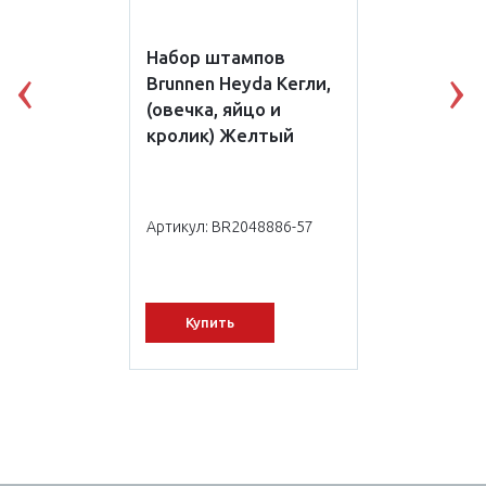
Набор штампов
Brunnen Heyda Kегли,
Previous
N
(овечка, яйцо и
кролик) Желтый
Артикул: BR2048886-57
Купить