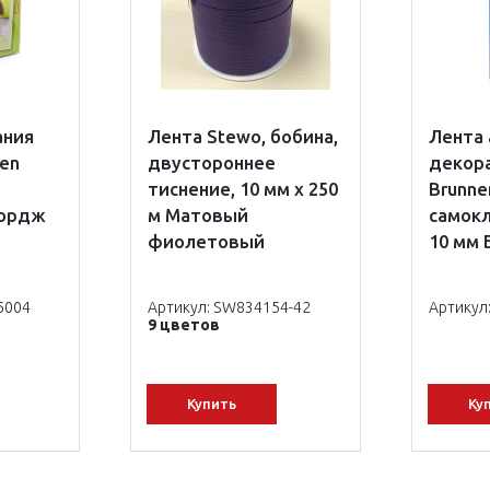
ания
Лента Stewo, бобина,
Лента
en
двустороннее
декор
тиснение, 10 мм х 250
Brunne
жордж
м Матовый
самокл
фиолетовый
10 мм
5004
Артикул: SW834154-42
Артикул
9 цветов
Купить
Ку