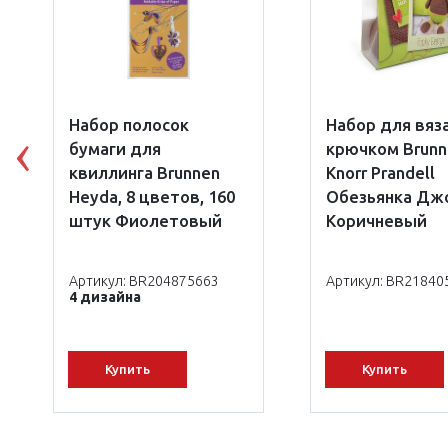
Набор полосок
Набор для вяз
бумаги для
крючком Brunn
Previous
квиллинга Brunnen
Knorr Prandell
Heyda, 8 цветов, 160
Обезьянка Д
штук Фиолетовый
Коричневый
Артикул: BR204875663
Артикул: BR21840
4 дизайна
Купить
Купить