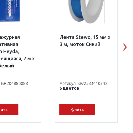
 ажурная
Лента Stewo, 15 мм х
ативная
3 м, моток Синий
N
n Heyda,
еящаяся, 2 м х
 Белый
: BR204880088
Артикул: SW2583410342
5 цветов
пить
Купить