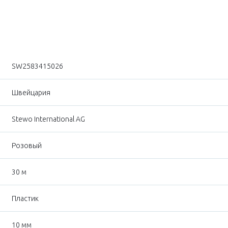
SW2583415026
Швейцария
Stewo International AG
Розовый
30 м
Пластик
10 мм