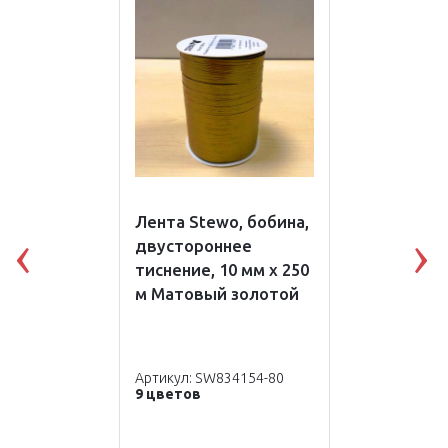
Лента Stewo, бобина,
двустороннее
Previous
N
тиснение, 10 мм х 250
м Матовый золотой
Артикул: SW834154-80
9 цветов