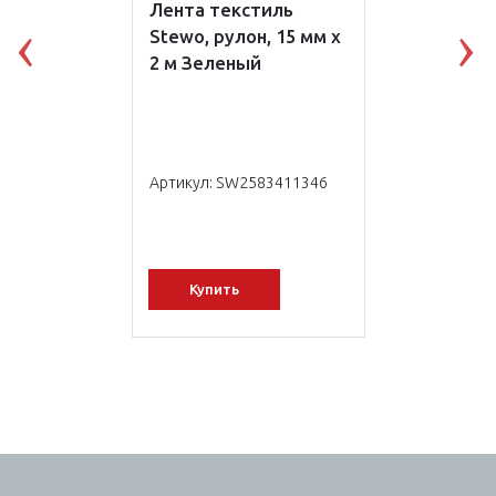
Лента текстиль
Stewo, рулон, 15 мм х
Previous
N
2 м Зеленый
Артикул: SW2583411346
Купить