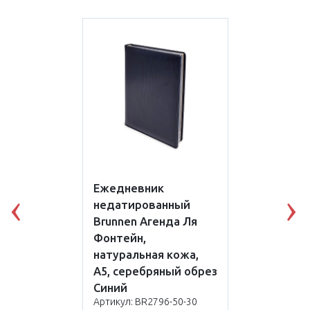
Ежедневник
недатированный
Previous
N
Brunnen Агенда Ля
Фонтейн,
натуральная кожа,
А5, серебряный обрез
Синий
Артикул: BR2796-50-30