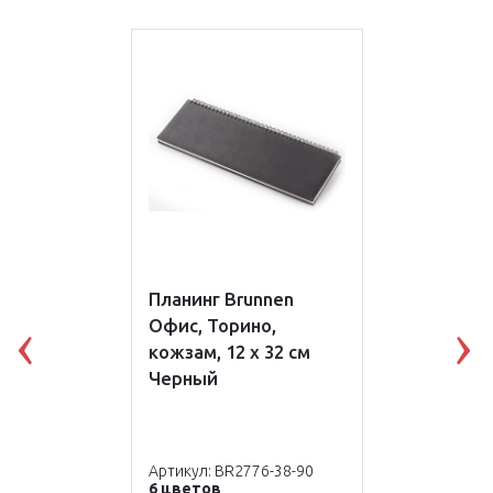
Планинг Brunnen
Офис, Торино,
кожзам, 12 x 32 см
Previous
N
Черный
Артикул: BR2776-38-90
6 цветов