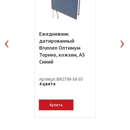
Ежедневник
датированный
Previous
N
Brunnen Оптимум
Торино, кожзам, А5
Синий
Артикул: BR2798-38-30
4 цвета
Купить