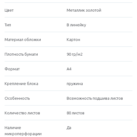
Цвет
Металлик золотой
Тип
В линейку
Материал обложки
Картон
Плотность бумаги
90 гр/м2
Формат
А4
Крепление блока
пружина
Особенность
Возможность подшива листов
Количество листов
80 листов
Наличие
Да
микроперфорации