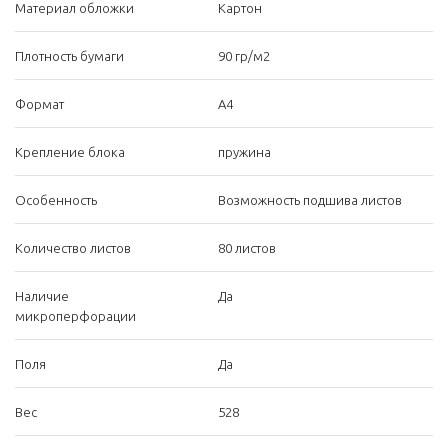
Материал обложки
Картон
Плотность бумаги
90 гр/м2
Формат
А4
Крепление блока
пружина
Особенность
Возможность подшива листов
Количество листов
80 листов
Наличие
Да
микроперфорации
Поля
Да
Вес
528