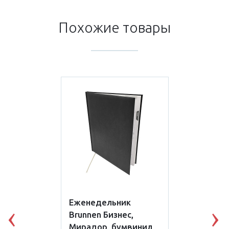
Похожие товары
Еженедельник
Brunnen Бизнес,
Previous
N
Мирадор, бумвинил,