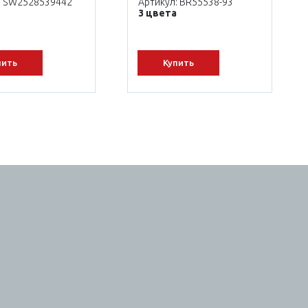
: SW2528539442
Артикул: BR55538-93
3 цвета
пить
Купить