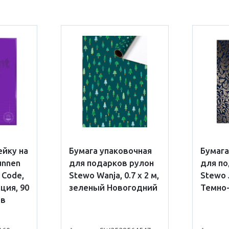
ейку на
Бумага упаковочная
Бумага
unnen
для подарков рулон
для по
 Code,
Stewo Wanja, 0.7 x 2 м,
Stewo J
ция, 90
зеленый Новогодний
Темно
ов