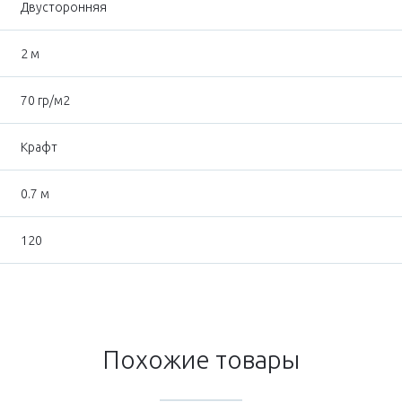
Двусторонняя
2 м
70 гр/м2
Крафт
0.7 м
120
Похожие товары