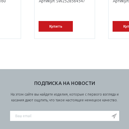
160
Артикул: SW2528564547
Артикул
Купить
Ку
ПОДПИСКА НА НОВОСТИ
На этом сайте вы найдете изделия, которые с первого взгляда и
касания дают ощутить, что такое настоящее немецкое качество.