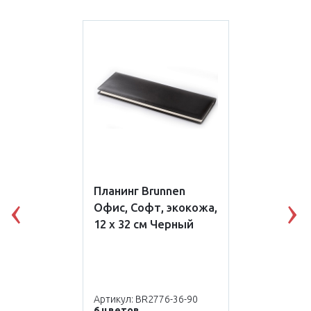
Планинг Brunnen
Офис, Софт, экокожа,
Previous
N
12 x 32 см Черный
Артикул: BR2776-36-90
6 цветов