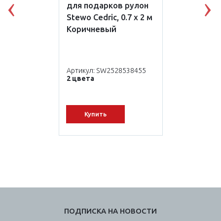
для подарков рулон
Previous
N
Stewo Cedric, 0.7 x 2 м
Коричневый
Артикул: SW2528538455
2 цвета
Купить
ПОДПИСКА НА НОВОСТИ