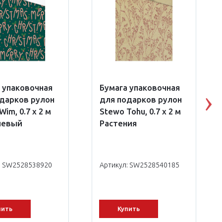
 упаковочная
Бумага упаковочная
дарков рулон
для подарков рулон
N
im, 0.7 x 2 м
Stewo Tohu, 0.7 x 2 м
невый
Растения
: SW2528538920
Артикул: SW2528540185
пить
Купить