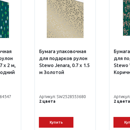
очная
Бумага упаковочная
Бумага
рулон
для подарков рулон
для по
7 x 2 м,
Stewo Jenara, 0.7 x 1.5
Stewo W
годний
м Золотой
Корич
564547
Артикул: SW2528553680
Артикул
2 цвета
2 цвета
Купить
Ку