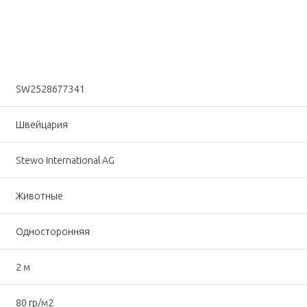
SW2528677341
Швейцария
Stewo International AG
Животные
Односторонняя
2 м
80 гр/м2